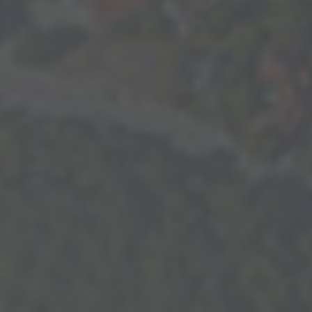
info@yourdomain.com
About us
Lorem ipsum dolor sit amet, consectetuer adipiscing elit.
Aenean commodo ligula eget dolor. Aenean massa. Cum
sociis natoque penatibus et magnis dis parturient montes,
nascetur ridiculus mus. Donec quam felis, ultricies nec.