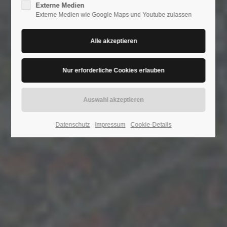
Externe Medien
Externe Medien wie Google Maps und Youtube zulassen
24h
/ 365days
We offer support for our customers
Mon - Fri 8:00am - 5:00pm
(GMT +1)
Get in touch
Datenschutz
Impressum
Cookie-Details
Cybersteel Inc.
376-293 City Road, Suite 600
San Francisco, CA 94102
Have any questions?
+44 1234 567 890
Drop us a line